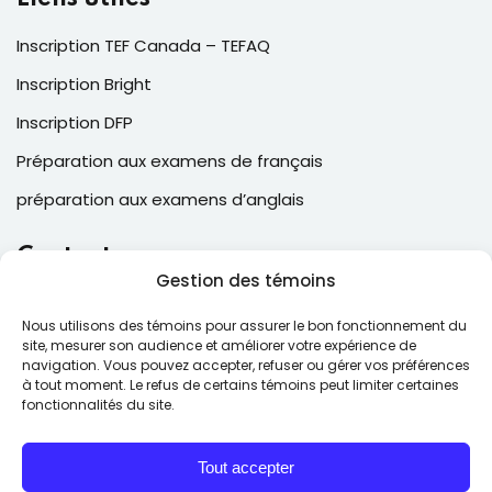
Inscription TEF Canada – TEFAQ
Inscription Bright
Inscription DFP
Préparation aux examens de français
préparation aux examens d’anglais
Contacts
Gestion des témoins
2, Place Laval, suite 205, Laval , QC, Canada H7N 5N6
Nous utilisons des témoins pour assurer le bon fonctionnement du
(514) 543-6025
site, mesurer son audience et améliorer votre expérience de
navigation. Vous pouvez accepter, refuser ou gérer vos préférences
contact@ecfcollege.com
à tout moment. Le refus de certains témoins peut limiter certaines
fonctionnalités du site.
Lun – Ven: 9:00 – 17:00
Tout accepter