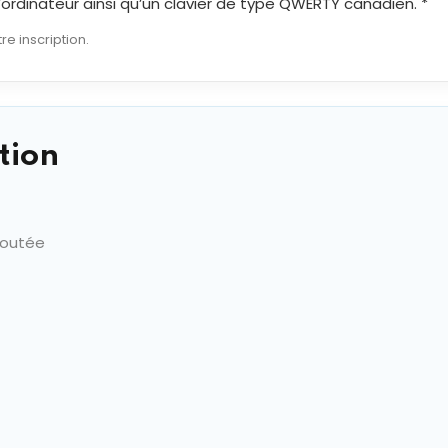
 d’ordinateur ainsi qu’un clavier de type QWERTY canadien. *
re inscription.
tion
joutée