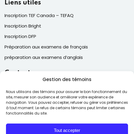
Liens utiles
Inscription TEF Canada – TEFAQ
Inscription Bright
Inscription DFP
Préparation aux examens de français
préparation aux examens d’anglais
Contacts
Gestion des témoins
2, Place Laval, suite 205, Laval , QC, Canada H7N 5N6
Nous utilisons des témoins pour assurer le bon fonctionnement du
(514) 543-6025
site, mesurer son audience et améliorer votre expérience de
navigation. Vous pouvez accepter, refuser ou gérer vos préférences
contact@ecfcollege.com
à tout moment. Le refus de certains témoins peut limiter certaines
fonctionnalités du site.
Lun – Ven: 9:00 – 17:00
Tout accepter