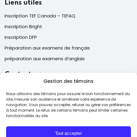
Liens utiles
Inscription TEF Canada – TEFAQ
Inscription Bright
Inscription DFP
Préparation aux examens de français
préparation aux examens d’anglais
Contacts
Gestion des témoins
2, Place Laval, suite 205, Laval , QC, Canada H7N 5N6
Nous utilisons des témoins pour assurer le bon fonctionnement du
(514) 543-6025
site, mesurer son audience et améliorer votre expérience de
navigation. Vous pouvez accepter, refuser ou gérer vos préférences
contact@ecfcollege.com
à tout moment. Le refus de certains témoins peut limiter certaines
fonctionnalités du site.
Lun – Ven: 9:00 – 17:00
Tout accepter