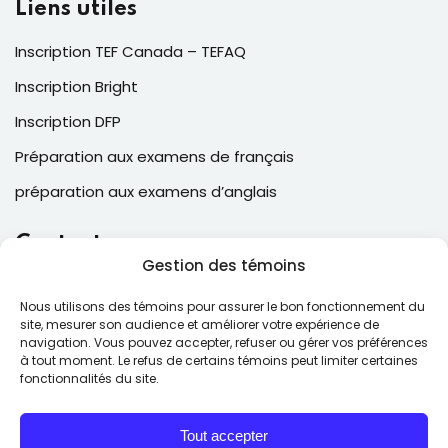
Liens utiles
Inscription TEF Canada – TEFAQ
Inscription Bright
Inscription DFP
Préparation aux examens de français
préparation aux examens d’anglais
Contacts
Gestion des témoins
2, Place Laval, suite 205, Laval , QC, Canada H7N 5N6
Nous utilisons des témoins pour assurer le bon fonctionnement du
(514) 543-6025
site, mesurer son audience et améliorer votre expérience de
navigation. Vous pouvez accepter, refuser ou gérer vos préférences
contact@ecfcollege.com
à tout moment. Le refus de certains témoins peut limiter certaines
fonctionnalités du site.
Lun – Ven: 9:00 – 17:00
Tout accepter