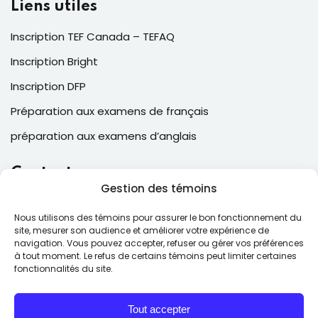
Liens utiles
Inscription TEF Canada – TEFAQ
Inscription Bright
Inscription DFP
Préparation aux examens de français
préparation aux examens d’anglais
Contacts
Gestion des témoins
2, Place Laval, suite 205, Laval , QC, Canada H7N 5N6
Nous utilisons des témoins pour assurer le bon fonctionnement du
(514) 543-6025
site, mesurer son audience et améliorer votre expérience de
navigation. Vous pouvez accepter, refuser ou gérer vos préférences
contact@ecfcollege.com
à tout moment. Le refus de certains témoins peut limiter certaines
fonctionnalités du site.
Lun – Ven: 9:00 – 17:00
Tout accepter