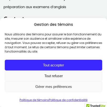
préparation aux examens d’anglais
Contacts
Gestion des témoins
2, Place Laval, suite 205, Laval , QC, Canada H7N 5N6
Nous utilisons des témoins pour assurer le bon fonctionnement du
(514) 543-6025
site, mesurer son audience et améliorer votre expérience de
navigation. Vous pouvez accepter, refuser ou gérer vos préférences
contact@ecfcollege.com
à tout moment. Le refus de certains témoins peut limiter certaines
fonctionnalités du site.
Lun – Ven: 9:00 – 17:00
Tout accepter
Tout refuser
Gérer mes préférences
Copyright © 2026
ECF Collège de langues
. Tous droits
réservés.
Politique de témoins
Politique de confidentialité