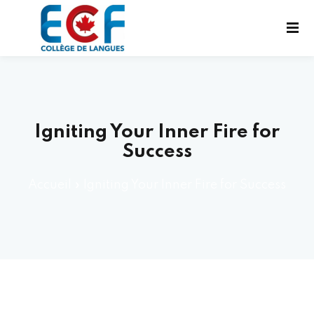
Igniting Your Inner Fire for
Success
UX EXAMENS
Accueil
»
Igniting Your Inner Fire for Success
UES