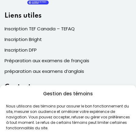
Liens utiles
Inscription TEF Canada – TEFAQ
Inscription Bright
Inscription DFP
Préparation aux examens de français
préparation aux examens d’anglais
Contacts
Gestion des témoins
2, Place Laval, suite 205, Laval , QC, Canada H7N 5N6
Nous utilisons des témoins pour assurer le bon fonctionnement du
(514) 543-6025
site, mesurer son audience et améliorer votre expérience de
navigation. Vous pouvez accepter, refuser ou gérer vos préférences
contact@ecfcollege.com
à tout moment. Le refus de certains témoins peut limiter certaines
fonctionnalités du site.
Lun – Ven: 9:00 – 17:00