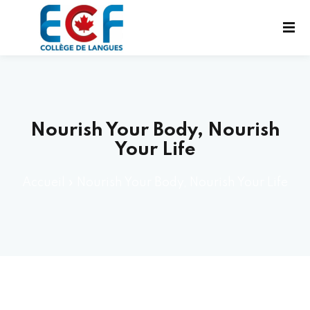
Nourish Your Body, Nourish
Your Life
UX EXAMENS
Accueil
»
Nourish Your Body, Nourish Your Life
UES