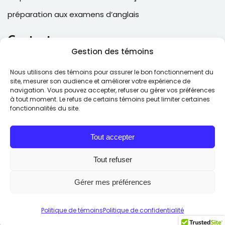
préparation aux examens d’anglais
Contacts
Gestion des témoins
2, Place Laval, suite 205, Laval , QC, Canada H7N 5N6
Nous utilisons des témoins pour assurer le bon fonctionnement du
(514) 543-6025
site, mesurer son audience et améliorer votre expérience de
navigation. Vous pouvez accepter, refuser ou gérer vos préférences
contact@ecfcollege.com
à tout moment. Le refus de certains témoins peut limiter certaines
fonctionnalités du site.
Lun – Ven: 9:00 – 17:00
Tout accepter
Tout refuser
Gérer mes préférences
Copyright © 2026
ECF Collège de langues
. Tous droits
réservés.
Politique de témoins
Politique de confidentialité