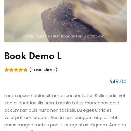
Book Demo L
(
1
avis client)
Noté
1
5.00
sur 5
$
49
.00
basé sur
notation
client
Lorem ipsum dolor sit amet consectetur. Sollicitudin vel
sed aliquet iaculis urna. Lacinia tellus maecenas odio
accumsan duis nunc non facilisis. Eu eget ultricies
volutpat consequat. Accumsan congue feugiat nibh
purus magna metus porttitor egestas aliquam. Aenean