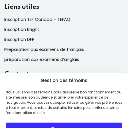
Liens utiles
Inscription TEF Canada – TEFAQ
Inscription Bright
Inscription DFP
Préparation aux examens de français
préparation aux examens d’anglais
Contacts
Gestion des témoins
2, Place Laval, suite 205, Laval , QC, Canada H7N 5N6
Nous utilisons des témoins pour assurer le bon fonctionnement du
(514) 543-6025
site, mesurer son audience et améliorer votre expérience de
navigation. Vous pouvez accepter, refuser ou gérer vos préférences
contact@ecfcollege.com
à tout moment. Le refus de certains témoins peut limiter certaines
fonctionnalités du site.
Lun – Ven: 9:00 – 17:00