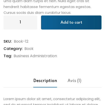
urna quam diam turpis et nibh. Nulla eget cras sit
hendrerit habitasse fermentum egestas egestas.
Cursus sociis duis diam curabitur lacus.
Add to cart
SKU:
Book-12
Category:
Book
Tag:
Business Administration
Description
Avis (1)
Lorem ipsum dolor sit amet, consectetur adipiscing elit,
sed do eiusmod tempor incididunt ut labore et dolore